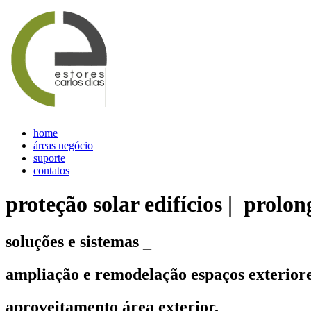
home
áreas negócio
suporte
contatos
proteção solar edifícios | prolo
soluções e sistemas _
ampliação e
remodelação
espaços exteriore
aproveitamento área exterior.