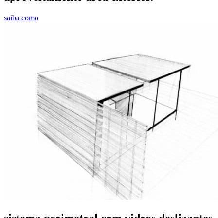
saiba como
sistema perimetral com vidros deslizantes.