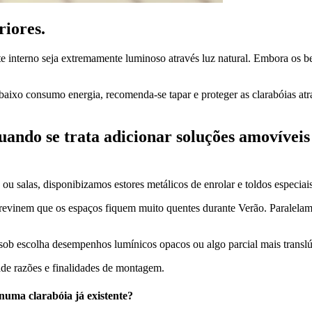
riores.
 interno seja extremamente luminoso através luz natural. Embora os ben
baixo consumo energia, recomenda-se tapar e proteger as clarabóias atr
quando se trata adicionar soluções amovíve
u salas, disponibizamos estores metálicos de enrolar e toldos especiais
 previnem que os espaços fiquem muito quentes durante Verão. Paralelam
sob escolha desempenhos lumínicos opacos ou algo parcial mais translú
de razões e finalidades de montagem.
uma clarabóia já existente?