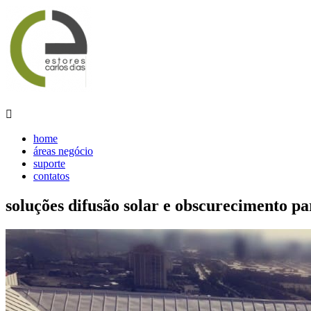

home
áreas negócio
suporte
contatos
soluções difusão solar e obscurecimento pa