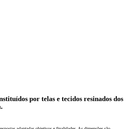
stituídos por telas e tecidos resinados dos
.
respostas adaptadas objetivos e finalidades. As dimensões são