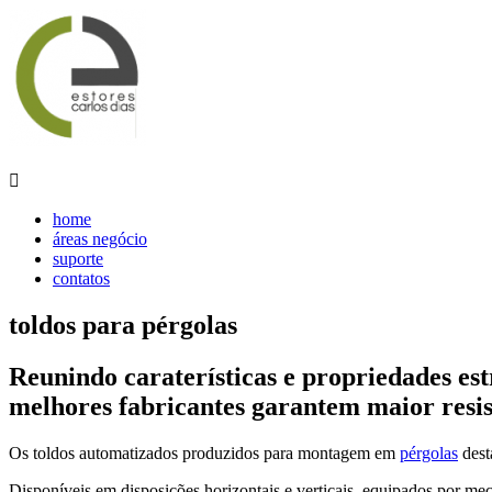

home
áreas negócio
suporte
contatos
toldos para pérgolas
Reunindo caraterísticas e propriedades estr
melhores fabricantes garantem maior resis
Os toldos automatizados produzidos para montagem em
pérgolas
dest
Disponíveis em disposições horizontais e verticais, equipados por mec