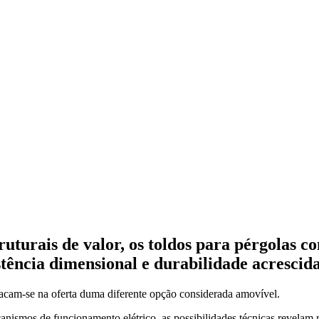
uturais de valor, os toldos para pérgolas con
tência dimensional e durabilidade acrescida
acam-se na oferta duma diferente opção considerada amovível.
anismos de funcionamento elétrico, as possibilidades técnicas revelam 